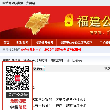
本站为公职类第三方网站
首页
时政要闻
福建省考招考
福建事业单位及其他招考
申论资
国考报名时间
公务员教材中心：2026年福建公务员考试用书
教材中心
您的当前位置：
福建公务员考试网
>
在线咨询
>
莆田公务员
在线咨询
我
我要提问
专业分类
还是应届生的问题
提交相片
职位类别中有要求加考公安的，这主要是考些什么？
你好，我的后腰上有一颗良性小肿瘤，以前做过手术...